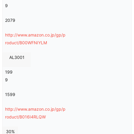
9
2079
http://www.amazon.co.jp/gp/p
roduct/B00WFNIYLM
AL3001
199
9
1599
http://www.amazon.co.jp/gp/p
roduct/B016I4RLQW
30%