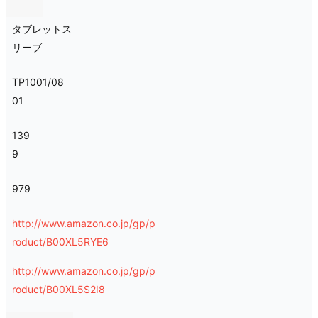
タブレットス
リーブ
TP1001/08
01
139
9
979
http://www.amazon.co.jp/gp/p
roduct/B00XL5RYE6
http://www.amazon.co.jp/gp/p
roduct/B00XL5S2I8