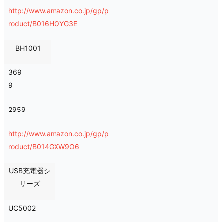
http://www.amazon.co.jp/gp/p
roduct/B016HOYG3E
BH1001
369
9
2959
http://www.amazon.co.jp/gp/p
roduct/B014GXW9O6
USB充電器シ
リーズ
UC5002