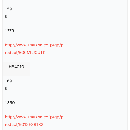
159
9
1279
http://www.amazon.co.jp/gp/p
roduct/B00MPJ0UTK
HB4010
169
9
1359
http://www.amazon.co.jp/gp/p
roduct/B013FXR1X2