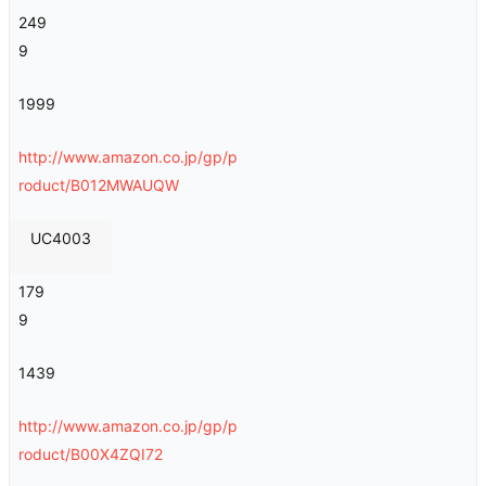
249
9
1999
http://www.amazon.co.jp/gp/p
roduct/B012MWAUQW
UC4003
179
9
1439
http://www.amazon.co.jp/gp/p
roduct/B00X4ZQI72