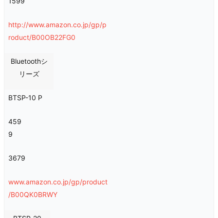
1599
http://www.amazon.co.jp/gp/p
roduct/B00OB22FG0
Bluetoothシ
リーズ
BTSP-10 P
459
9
3679
www.amazon.co.jp/gp/product
/B00QK0BRWY