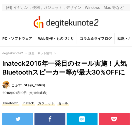
PC・ソフトウェア
Web制作・ものづくり
コラム＆ライフログ
話題・ネ
degitekunote2
>
話題・ネット情報
>
Inateck2016年一発目のセール実施！人気
Bluetoothスピーカー等が最大30%OFFに
こふす
(@_cofus)
2016年01月10日（約11年経過）
Bluetooth
Inateck
ガジェット
セール