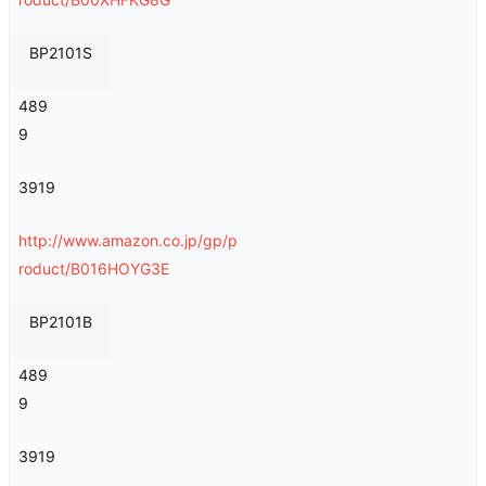
BP2101S
489
9
3919
http://www.amazon.co.jp/gp/p
roduct/B016HOYG3E
BP2101B
489
9
3919