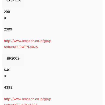
BTSP-20
299
9
2399
http://www.amazon.co.jp/gp/p
roduct/B00WFNJ0QA
BP2002
549
9
4399
http://www.amazon.co.jp/gp/p
roduct/B00XHFKG8G