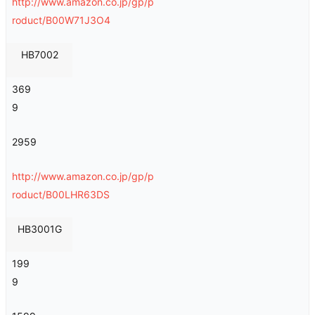
http://www.amazon.co.jp/gp/p
roduct/B00W71J3O4
HB7002
369
9
2959
http://www.amazon.co.jp/gp/p
roduct/B00LHR63DS
HB3001G
199
9