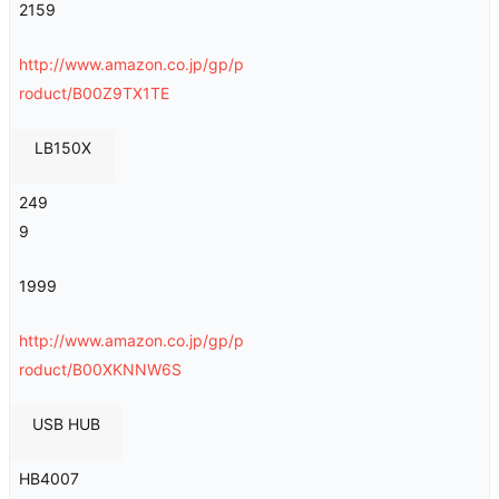
2159
http://www.amazon.co.jp/gp/p
roduct/B00Z9TX1TE
LB150X
249
9
1999
http://www.amazon.co.jp/gp/p
roduct/B00XKNNW6S
USB HUB
HB4007