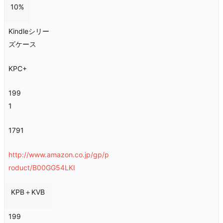
10%
Kindleシリー
ズケース
KPC+
199
1
1791
http://www.amazon.co.jp/gp/p
roduct/B00GG54LKI
KPB＋KVB
199