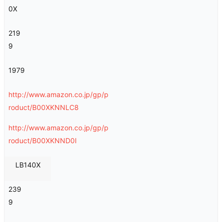
0X
219
9
1979
http://www.amazon.co.jp/gp/p
roduct/B00XKNNLC8
http://www.amazon.co.jp/gp/p
roduct/B00XKNND0I
LB140X
239
9