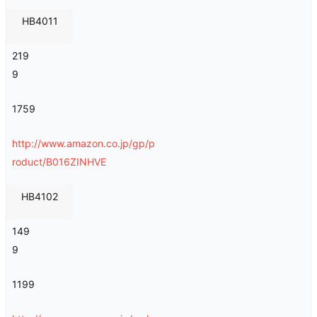
HB4011
219
9
1759
http://www.amazon.co.jp/gp/p
roduct/B016ZINHVE
HB4102
149
9
1199