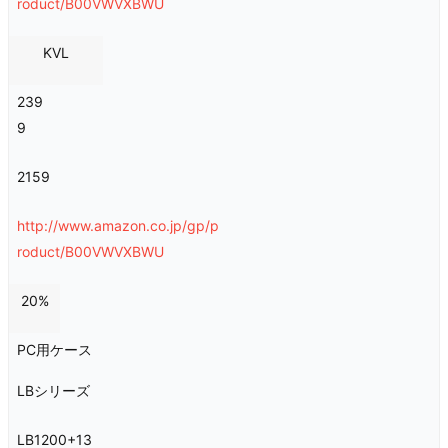
roduct/B00VWVXBWU
KVL
239
9
2159
http://www.amazon.co.jp/gp/p
roduct/B00VWVXBWU
20%
PC用ケース
LBシリーズ
LB1200+13