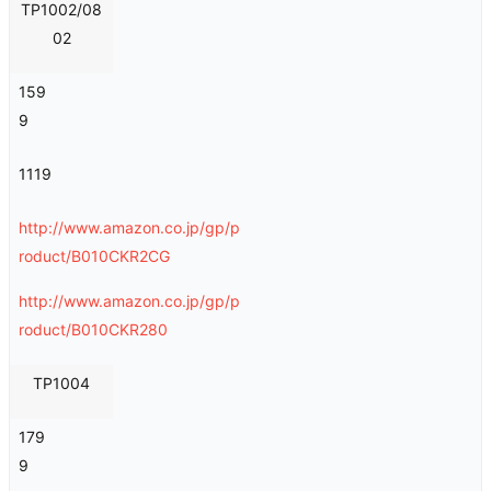
TP1002/08
02
159
9
1119
http://www.amazon.co.jp/gp/p
roduct/B010CKR2CG
http://www.amazon.co.jp/gp/p
roduct/B010CKR280
TP1004
179
9