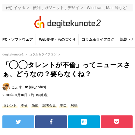
PC・ソフトウェア
Web制作・ものづくり
コラム＆ライフログ
話題・ネ
degitekunote2
>
コラム＆ライフログ
>
「◯◯タレントが不倫」ってニュースさ
ぁ、どうなの？要らなくね？
こふす
(@_cofus)
2016年01月10日（約11年経過）
タレント
不倫
愚痴
記者会見
辛口
騒動