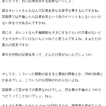
直でどうぞ。ねっ記者会見する必要ないでしょ。
謝るタレントさんもなんで記者会見なる派手な事するんですかね。
芸能界では不倫したら記者会見という名のイベントをしないといけ
ない決まりがあるんですかね。
逆にさ、タレントなら不倫騒動をネタにするぐらいの力量がないと
そもそもやっていけないんじゃね？と思うんですよね。まぁただの
素人の意見ですが。
幕引き作戦が記者会見って、どんだけ芸がないんでしょうか。
そしてさ、こういった騒動が起きると番組の降板とか、CMの自粛と
かあるでしょ。こういうのも意味がわからないよね。
芸能界って芸が全ての業界なわけでしょ。浮き事の不倫の１つや２
つどうってことないでしょ。ねぇ。
そもそも不倫したからイメージが汚れるとか、視聴者を舐めてんの