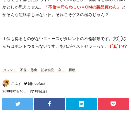
かとしか思えません。
「不倫＝汚らわしい＝CMの製品買わん」
と
かそんな短絡者じゃないわ。それこそゲスの極みじゃん？
１個も得るものがないニュースがタレントの不倫騒動です。文◯さ
んらはホントつまらないです。あれがベストセラーって。
(ﾟДﾟ)ﾊｧ?
タレント
不倫
愚痴
記者会見
辛口
騒動
こふす
(@_cofus)
2016年01月10日（約11年経過）