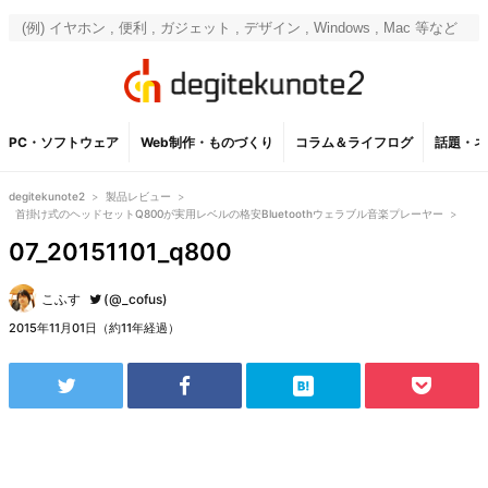
PC・ソフトウェア
Web制作・ものづくり
コラム＆ライフログ
話題・ネ
degitekunote2
>
製品レビュー
>
首掛け式のヘッドセットQ800が実用レベルの格安Bluetoothウェラブル音楽プレーヤー
>
07_20151101_q800
こふす
(@_cofus)
2015年11月01日（約11年経過）