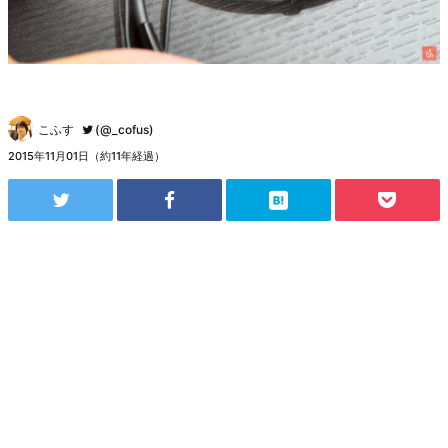
こふす
(@_cofus)
2015年11月01日（約11年経過）