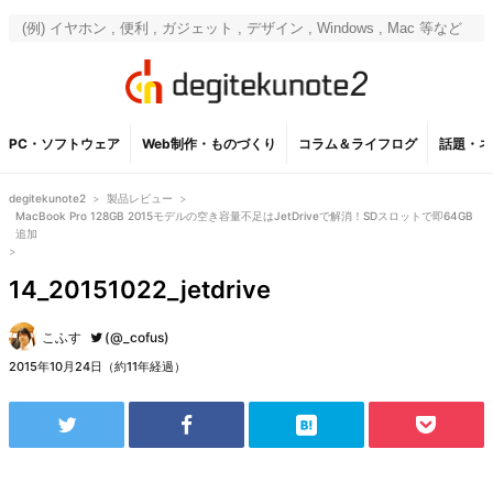
PC・ソフトウェア
Web制作・ものづくり
コラム＆ライフログ
話題・ネ
degitekunote2
>
製品レビュー
>
MacBook Pro 128GB 2015モデルの空き容量不足はJetDriveで解消！SDスロットで即64GB
追加
>
14_20151022_jetdrive
こふす
(@_cofus)
2015年10月24日（約11年経過）