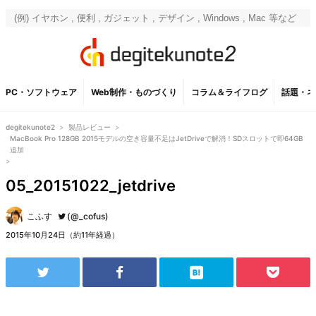
PC・ソフトウェア
Web制作・ものづくり
コラム＆ライフログ
話題・ネ
degitekunote2
>
製品レビュー
>
MacBook Pro 128GB 2015モデルの空き容量不足はJetDriveで解消！SDスロットで即64GB
追加
>
05_20151022_jetdrive
こふす
(@_cofus)
2015年10月24日（約11年経過）