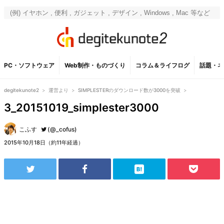
PC・ソフトウェア
Web制作・ものづくり
コラム＆ライフログ
話題・ネ
degitekunote2
>
運営より
>
SIMPLESTERのダウンロード数が3000を突破
>
3_20151019_simplester3000
こふす
(@_cofus)
2015年10月18日（約11年経過）