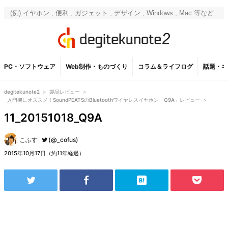
PC・ソフトウェア
Web制作・ものづくり
コラム＆ライフログ
話題・ネ
degitekunote2
>
製品レビュー
>
入門機にオススメ！SoundPEATSのBluetoothワイヤレスイヤホン「Q9A」レビュー
>
11_20151018_Q9A
こふす
(@_cofus)
2015年10月17日（約11年経過）