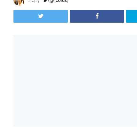
こふす
(@_cofus)