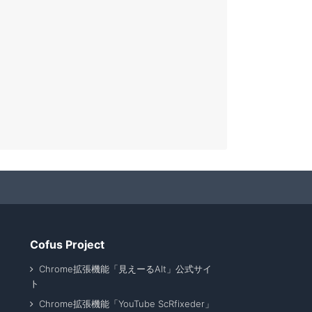
Cofus Project
Chrome拡張機能「見えーるAlt」公式サイ
ト
Chrome拡張機能「YouTube ScRfixeder」