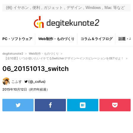
PC・ソフトウェア
Web制作・ものづくり
コラム＆ライフログ
話題・ネ
degitekunote2
>
Web制作・ものづくり
>
【全10選】いつか使いたいイケてるSwitcherデザイン〜インスピレーションをGETせよ！
>
06_20151013_switch
こふす
(@_cofus)
2015年10月12日（約11年経過）