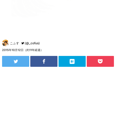
こふす
(@_cofus)
2015年10月12日（約11年経過）