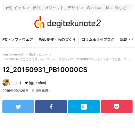
PC・ソフトウェア
Web制作・ものづくり
コラム＆ライフログ
話題・ネ
degitekunote2
>
製品レビュー
>
10000mAhでここまで薄いか！ウェハース型モバブ「PB10000CS」はシンプルで可愛いぞ
>
12_20150931_PB10000CS
こふす
(@_cofus)
2015年09月29日（約11年経過）