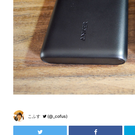
こふす
(@_cofus)