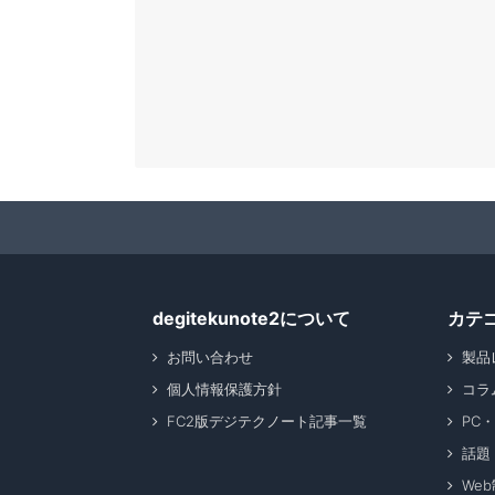
degitekunote2について
カテ
お問い合わせ
製品
個人情報保護方針
コラ
FC2版デジテクノート記事一覧
PC
話題
We