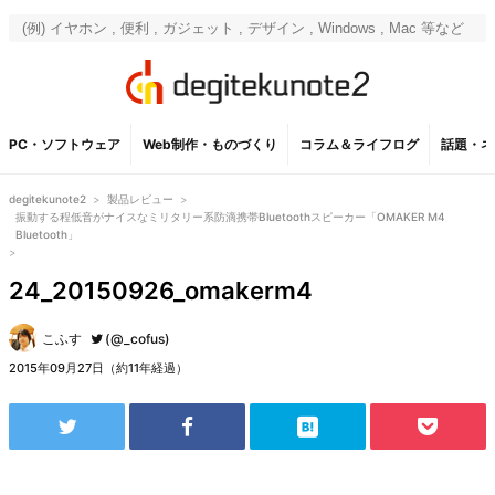
PC・ソフトウェア
Web制作・ものづくり
コラム＆ライフログ
話題・ネ
degitekunote2
>
製品レビュー
>
振動する程低音がナイスなミリタリー系防滴携帯Bluetoothスピーカー「OMAKER M4
Bluetooth」
>
24_20150926_omakerm4
こふす
(@_cofus)
2015年09月27日（約11年経過）