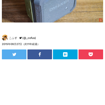
こふす
(@_cofus)
2015年09月27日（約11年経過）