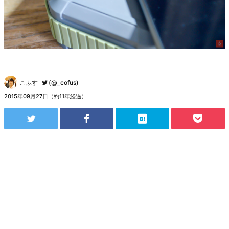
こふす
(@_cofus)
2015年09月27日（約11年経過）