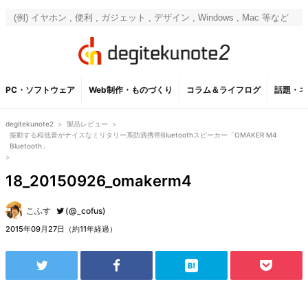
PC・ソフトウェア
Web制作・ものづくり
コラム＆ライフログ
話題・ネ
degitekunote2
>
製品レビュー
>
振動する程低音がナイスなミリタリー系防滴携帯Bluetoothスピーカー「OMAKER M4
Bluetooth」
>
18_20150926_omakerm4
こふす
(@_cofus)
2015年09月27日（約11年経過）