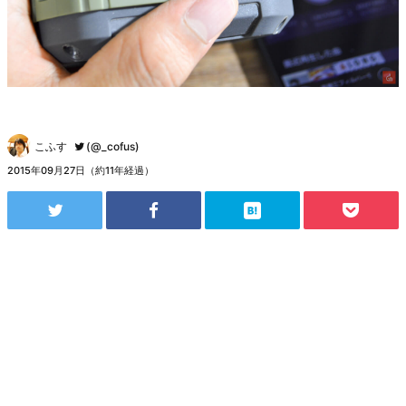
こふす
(@_cofus)
2015年09月27日（約11年経過）