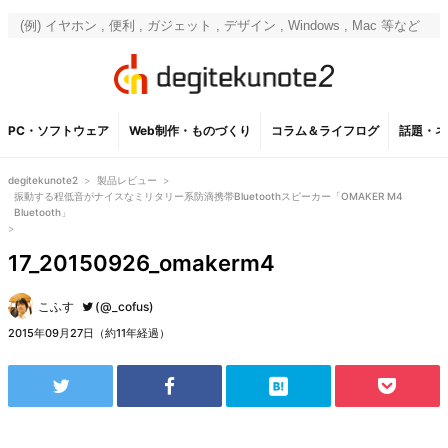
PC・ソフトウェア
Web制作・ものづくり
コラム＆ライフログ
話題・ネ
degitekunote2
>
製品レビュー
>
振動する程低音がナイスなミリタリー系防滴携帯Bluetoothスピーカー「OMAKER M4
Bluetooth」
>
17_20150926_omakerm4
こふす
(@_cofus)
2015年09月27日（約11年経過）