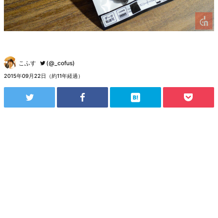
こふす
(@_cofus)
2015年09月22日（約11年経過）