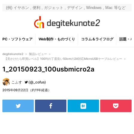
PC・ソフトウェア
Web制作・ものづくり
コラム＆ライフログ
話題・ネ
degitekunote2
>
製品レビュー
>
【見かけたら即買レベル】100均の丁度良い50cmの2A対応MicroUSBケーブルレビュー
>
1_20150923_100usbmicro2a
こふす
(@_cofus)
2015年09月22日（約11年経過）