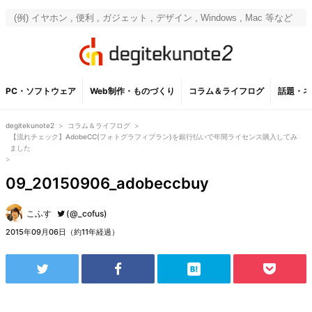
PC・ソフトウェア
Web制作・ものづくり
コラム＆ライフログ
話題・ネ
degitekunote2
>
コラム＆ライフログ
>
【流れチェック】AdobeCC(フォトグラフィプラン)を銀行払いで年間ライセンス購入してみ
ました
>
09_20150906_adobeccbuy
こふす
(@_cofus)
2015年09月06日（約11年経過）