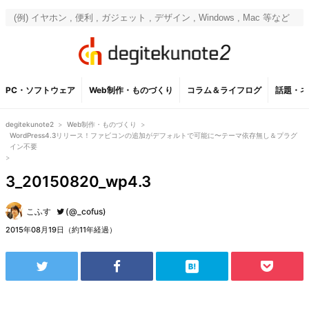
PC・ソフトウェア
Web制作・ものづくり
コラム＆ライフログ
話題・ネ
degitekunote2
>
Web制作・ものづくり
>
WordPress4.3リリース！ファビコンの追加がデフォルトで可能に〜テーマ依存無し＆プラグ
イン不要
>
3_20150820_wp4.3
こふす
(@_cofus)
2015年08月19日（約11年経過）