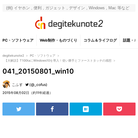
PC・ソフトウェア
Web制作・ものづくり
コラム＆ライフログ
話題・ネ
degitekunote2
>
PC・ソフトウェア
>
【大解説】T100taにWindows10を導入！使い勝手とファーストタッチの感想
>
041_20150801_win10
こふす
(@_cofus)
2015年08月02日（約11年経過）