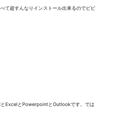
に比べて超すんなりインストール出来るのでビビ
celとPowerpointとOutlookです。では