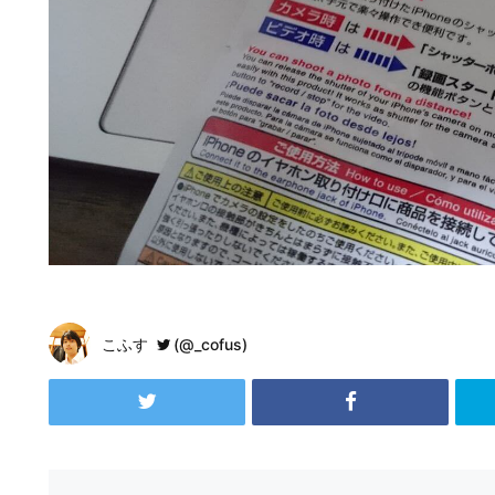
こふす
(@_cofus)