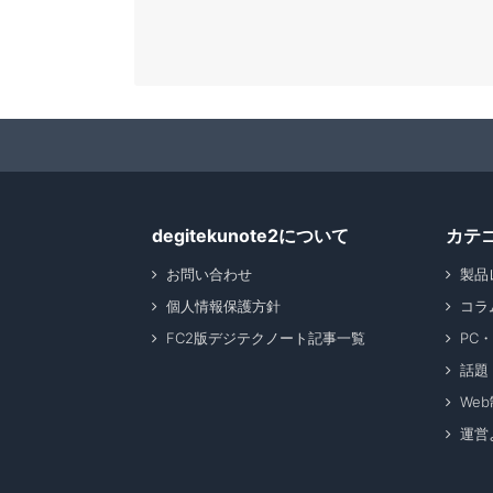
degitekunote2について
カテ
お問い合わせ
製品
個人情報保護方針
コラ
FC2版デジテクノート記事一覧
PC
話題
We
運営