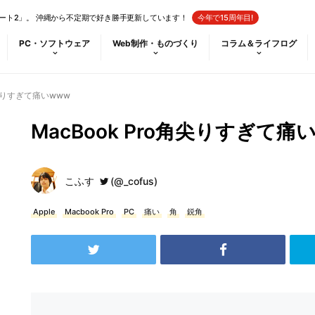
ート2」。 沖縄から不定期で好き勝手更新しています！
今年で15周年目!
PC・ソフトウェア
Web制作・ものづくり
コラム＆ライフログ
角尖りすぎて痛いwww
MacBook Pro角尖りすぎて痛
こふす
(@_cofus)
Apple
Macbook Pro
PC
痛い
角
鋭角