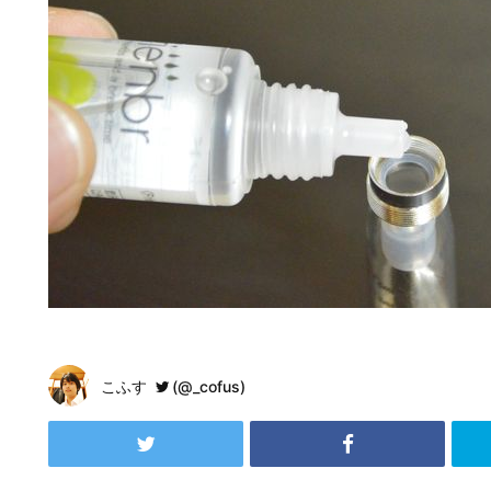
こふす
(@_cofus)