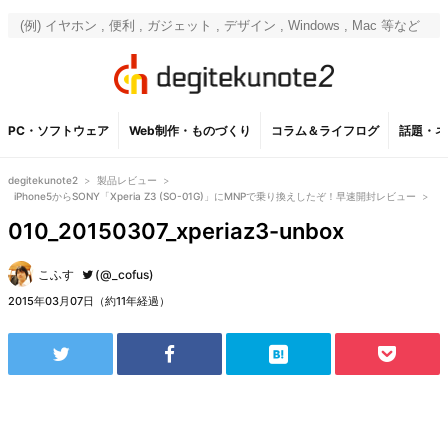
PC・ソフトウェア
Web制作・ものづくり
コラム＆ライフログ
話題・ネ
degitekunote2
>
製品レビュー
>
iPhone5からSONY「Xperia Z3 (SO-01G)」にMNPで乗り換えしたぞ！早速開封レビュー
>
010_20150307_xperiaz3-unbox
こふす
(@_cofus)
2015年03月07日（約11年経過）