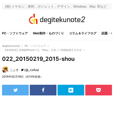
PC・ソフトウェア
Web制作・ものづくり
コラム＆ライフログ
話題・ネ
degitekunote2
>
PC・ソフトウェア
>
【本体保存】未脱獄iPhoneでも「Shou」を使って画面録画する方法
>
022_20150219_2015-shou
こふす
(@_cofus)
2015年02月19日（約11年経過）