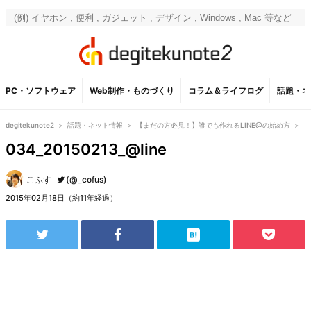
PC・ソフトウェア
Web制作・ものづくり
コラム＆ライフログ
話題・ネ
degitekunote2
>
話題・ネット情報
>
【まだの方必見！】誰でも作れるLINE@の始め方
>
034_20150213_@line
こふす
(@_cofus)
2015年02月18日（約11年経過）