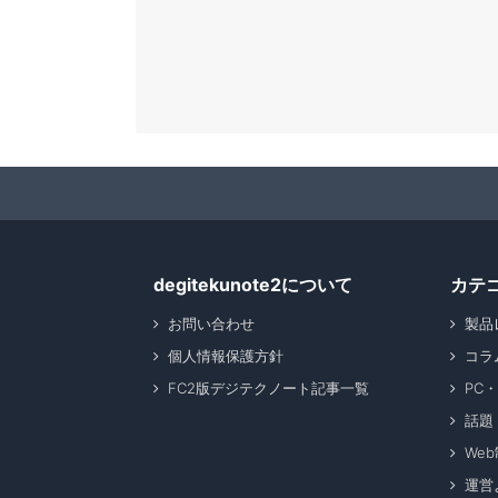
degitekunote2について
カテ
お問い合わせ
製品
個人情報保護方針
コラ
FC2版デジテクノート記事一覧
PC
話題
We
運営