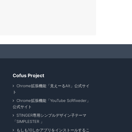
Cofus Project
Chrome拡張機能「見えーるAlt」公式サイ
ト
Chrome拡張機能「YouTube ScRfixeder」
公式サイト
STINGER専用シンプルデザイン子テーマ
「SIMPLESTER 」
もしも10しかアプリをインストールするこ