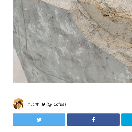
こふす
(@_cofus)