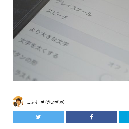
こふす
(@_cofus)