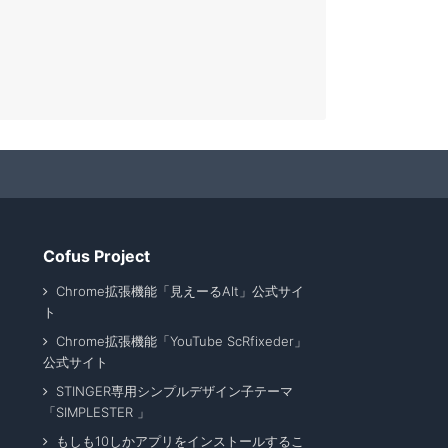
Cofus Project
Chrome拡張機能「見えーるAlt」公式サイ
ト
Chrome拡張機能「YouTube ScRfixeder」
公式サイト
STINGER専用シンプルデザイン子テーマ
「SIMPLESTER 」
もしも10しかアプリをインストールするこ