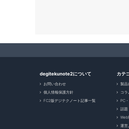
degitekunote2について
カテ
お問い合わせ
製品
個人情報保護方針
コラ
FC2版デジテクノート記事一覧
PC
話題
We
運営