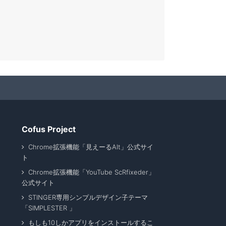
Cofus Project
Chrome拡張機能「見えーるAlt」公式サイ
ト
Chrome拡張機能「YouTube ScRfixeder」
公式サイト
STINGER専用シンプルデザイン子テーマ
「SIMPLESTER 」
もしも10しかアプリをインストールするこ