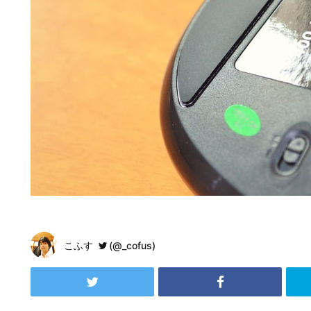
こふす
(@_cofus)