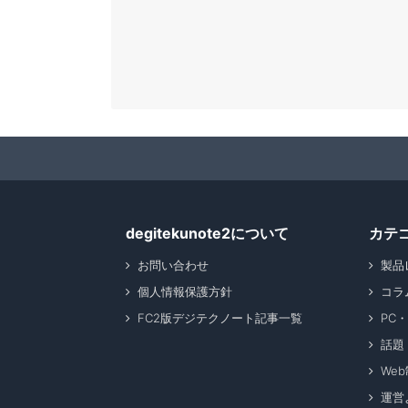
degitekunote2について
カテ
お問い合わせ
製品
個人情報保護方針
コラ
FC2版デジテクノート記事一覧
PC
話題
We
運営