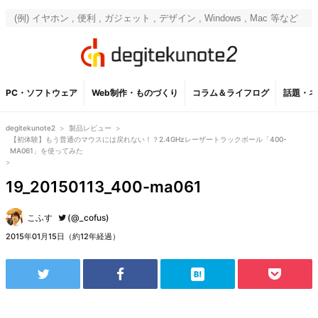
PC・ソフトウェア
Web制作・ものづくり
コラム＆ライフログ
話題・ネ
degitekunote2
>
製品レビュー
>
【初体験】もう普通のマウスには戻れない！？2.4GHzレーザートラックボール「400-
MA061」を使ってみた
>
19_20150113_400-ma061
こふす
(@_cofus)
2015年01月15日（約12年経過）