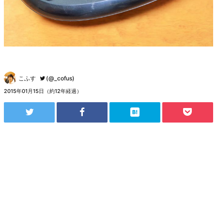
こふす
(@_cofus)
2015年01月15日（約12年経過）