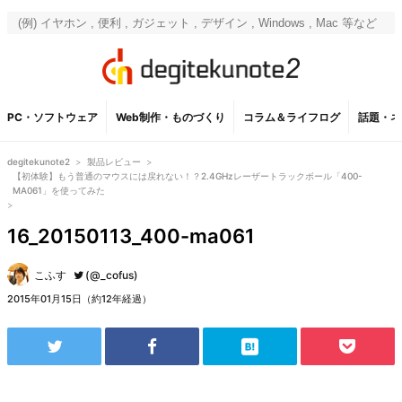
PC・ソフトウェア
Web制作・ものづくり
コラム＆ライフログ
話題・ネ
degitekunote2
>
製品レビュー
>
【初体験】もう普通のマウスには戻れない！？2.4GHzレーザートラックボール「400-
MA061」を使ってみた
>
16_20150113_400-ma061
こふす
(@_cofus)
2015年01月15日（約12年経過）