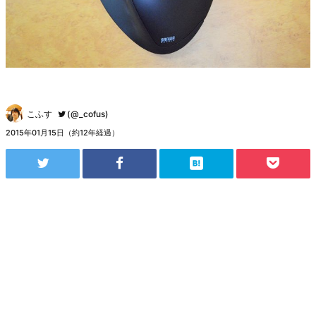
こふす
(@_cofus)
2015年01月15日（約12年経過）