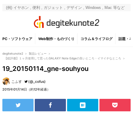
PC・ソフトウェア
Web制作・ものづくり
コラム＆ライフログ
話題・ネ
degitekunote2
>
製品レビュー
>
【総評価】１ヶ月使用して思ったGALAXY Note Edgeの良いところ・イマイチなところ
>
19_20150114_gne-souhyou
こふす
(@_cofus)
2015年01月14日（約12年経過）