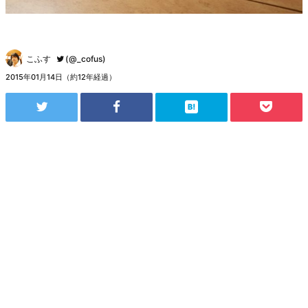
こふす
(@_cofus)
2015年01月14日（約12年経過）