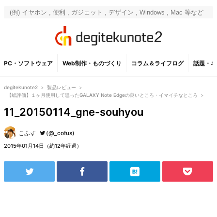
PC・ソフトウェア
Web制作・ものづくり
コラム＆ライフログ
話題・ネ
degitekunote2
>
製品レビュー
>
【総評価】１ヶ月使用して思ったGALAXY Note Edgeの良いところ・イマイチなところ
>
11_20150114_gne-souhyou
こふす
(@_cofus)
2015年01月14日（約12年経過）