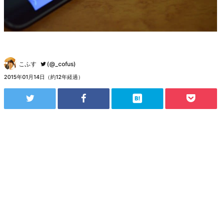
こふす
(@_cofus)
2015年01月14日（約12年経過）