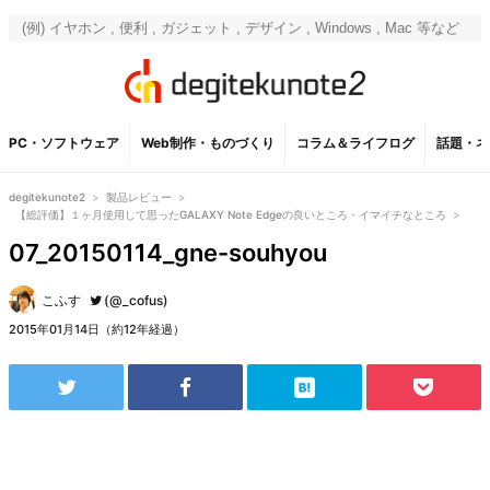
PC・ソフトウェア
Web制作・ものづくり
コラム＆ライフログ
話題・ネ
degitekunote2
>
製品レビュー
>
【総評価】１ヶ月使用して思ったGALAXY Note Edgeの良いところ・イマイチなところ
>
07_20150114_gne-souhyou
こふす
(@_cofus)
2015年01月14日（約12年経過）