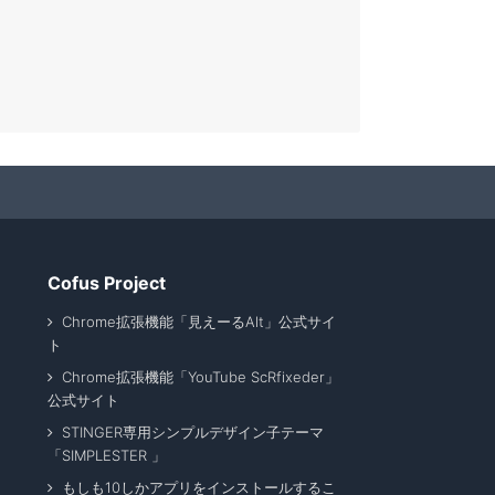
Cofus Project
Chrome拡張機能「見えーるAlt」公式サイ
ト
Chrome拡張機能「YouTube ScRfixeder」
公式サイト
STINGER専用シンプルデザイン子テーマ
「SIMPLESTER 」
もしも10しかアプリをインストールするこ