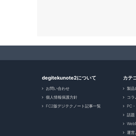
degitekunote2について
カテ
お問い合わせ
製品
個人情報保護方針
コラ
FC2版デジテクノート記事一覧
PC
話題
We
運営