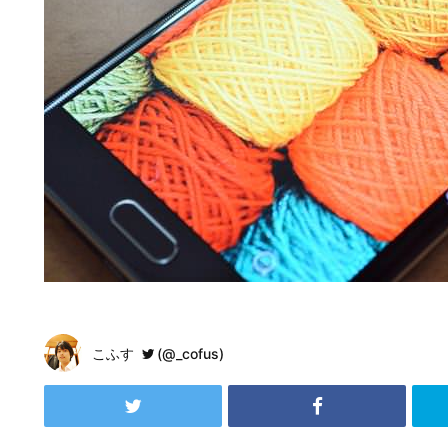
こふす
(@_cofus)