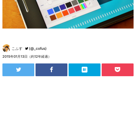
こふす
(@_cofus)
2015年01月13日（約12年経過）