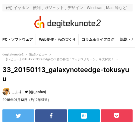
PC・ソフトウェア
Web制作・ものづくり
コラム＆ライフログ
話題・ネ
degitekunote2
>
製品レビュー
>
【レビュー】GALAXY Note Edgeの１番の特徴「エッジスクリーン」を大解説！
>
33_20150113_galaxynoteedge-tokusyu
u
こふす
(@_cofus)
2015年01月13日（約12年経過）