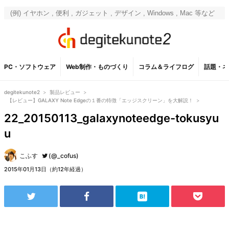
PC・ソフトウェア
Web制作・ものづくり
コラム＆ライフログ
話題・ネ
degitekunote2
>
製品レビュー
>
【レビュー】GALAXY Note Edgeの１番の特徴「エッジスクリーン」を大解説！
>
22_20150113_galaxynoteedge-tokusyu
u
こふす
(@_cofus)
2015年01月13日（約12年経過）