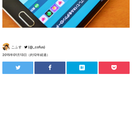
こふす
(@_cofus)
2015年01月13日（約12年経過）