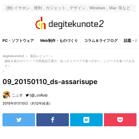
PC・ソフトウェア
Web制作・ものづくり
コラム＆ライフログ
話題・ネ
degitekunote2
>
製品レビュー
>
減塩＆低カロリー！？大黒食品工業の「あっさりスープで食べやすい」シリーズを食べてみる
ぞ！
>
09_20150110_ds-assarisupe
こふす
(@_cofus)
2015年01月10日（約12年経過）