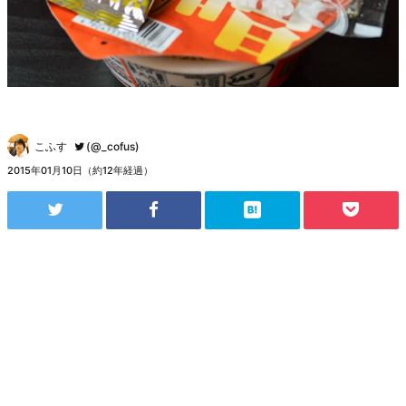
こふす
(@_cofus)
2015年01月10日（約12年経過）