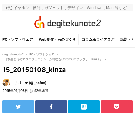
PC・ソフトウェア
Web制作・ものづくり
コラム＆ライフログ
話題・ネ
degitekunote2
>
PC・ソフトウェア
>
日本生まれのマウスジェスチャーが特徴なChromiumブラウザ「Kinza」
>
15_20150108_kinza
こふす
(@_cofus)
2015年01月08日（約12年経過）