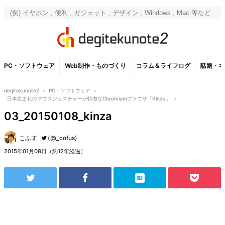
PC・ソフトウェア
Web制作・ものづくり
コラム＆ライフログ
話題・ネ
degitekunote2
>
PC・ソフトウェア
>
日本生まれのマウスジェスチャーが特徴なChromiumブラウザ「Kinza」
>
03_20150108_kinza
こふす
(@_cofus)
2015年01月08日（約12年経過）