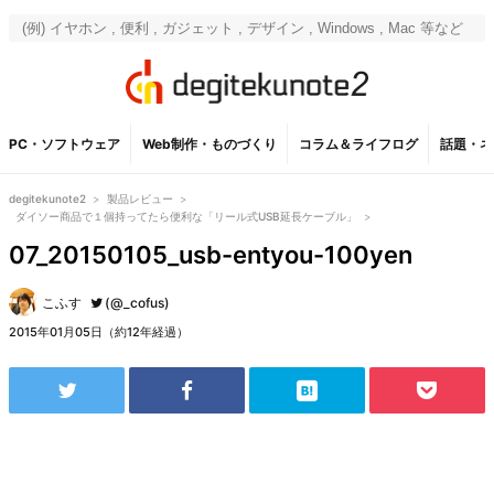
PC・ソフトウェア
Web制作・ものづくり
コラム＆ライフログ
話題・ネ
degitekunote2
>
製品レビュー
>
ダイソー商品で１個持ってたら便利な「リール式USB延長ケーブル」
>
07_20150105_usb-entyou-100yen
こふす
(@_cofus)
2015年01月05日（約12年経過）