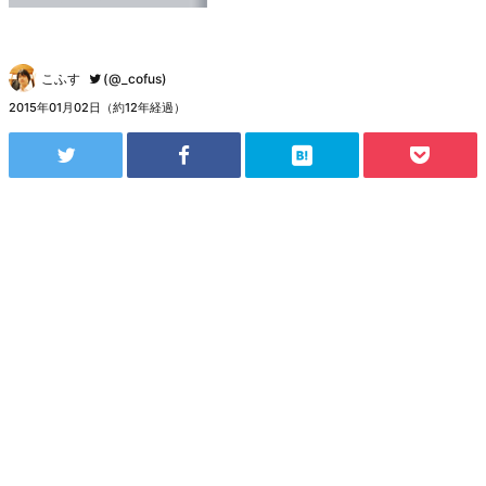
こふす
(@_cofus)
2015年01月02日（約12年経過）