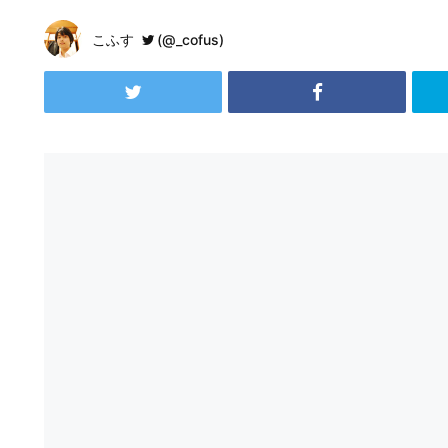
こふす
(@_cofus)