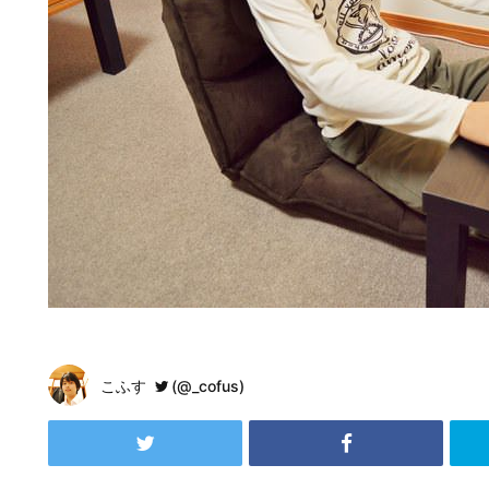
こふす
(@_cofus)