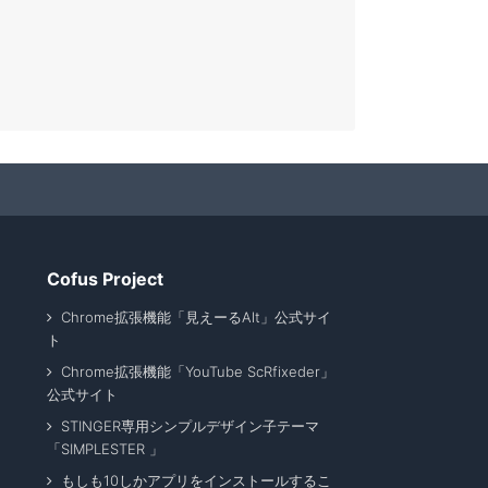
Cofus Project
Chrome拡張機能「見えーるAlt」公式サイ
ト
Chrome拡張機能「YouTube ScRfixeder」
公式サイト
STINGER専用シンプルデザイン子テーマ
「SIMPLESTER 」
もしも10しかアプリをインストールするこ