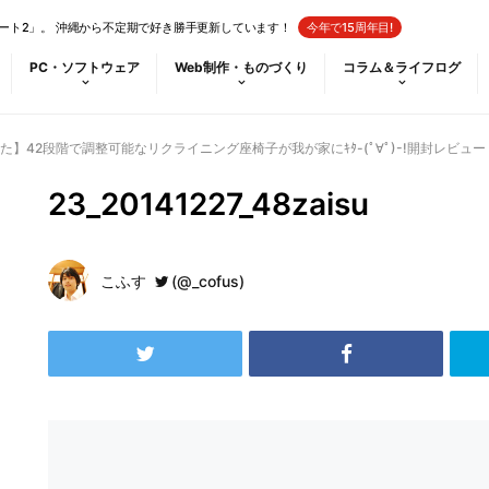
ート2」。 沖縄から不定期で好き勝手更新しています！
今年で15周年目!
PC・ソフトウェア
Web制作・ものづくり
コラム＆ライフログ
】42段階で調整可能なリクライニング座椅子が我が家にｷﾀ-(ﾟ∀ﾟ)-!開封レビュー
23_20141227_48zaisu
こふす
(@_cofus)