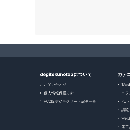
degitekunote2について
カテ
お問い合わせ
製品
個人情報保護方針
コラ
FC2版デジテクノート記事一覧
PC
話題
We
運営