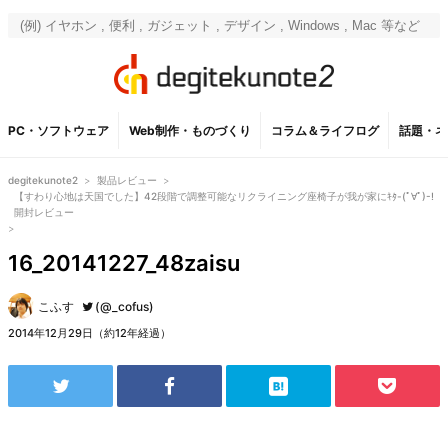
PC・ソフトウェア
Web制作・ものづくり
コラム＆ライフログ
話題・ネ
degitekunote2
>
製品レビュー
>
【すわり心地は天国でした】42段階で調整可能なリクライニング座椅子が我が家にｷﾀ-(ﾟ∀ﾟ)-!
開封レビュー
>
16_20141227_48zaisu
こふす
(@_cofus)
2014年12月29日（約12年経過）