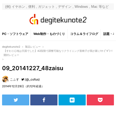
PC・ソフトウェア
Web制作・ものづくり
コラム＆ライフログ
話題・ネ
degitekunote2
>
製品レビュー
>
【すわり心地は天国でした】42段階で調整可能なリクライニング座椅子が我が家にｷﾀ-(ﾟ∀ﾟ)-!
開封レビュー
>
09_20141227_48zaisu
こふす
(@_cofus)
2014年12月29日（約12年経過）