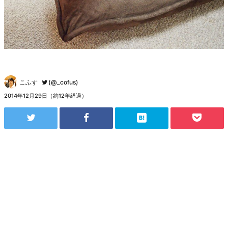
こふす
(@_cofus)
2014年12月29日（約12年経過）