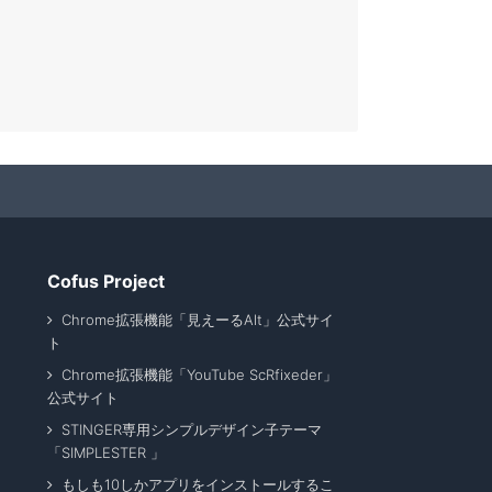
Cofus Project
Chrome拡張機能「見えーるAlt」公式サイ
ト
Chrome拡張機能「YouTube ScRfixeder」
公式サイト
STINGER専用シンプルデザイン子テーマ
「SIMPLESTER 」
もしも10しかアプリをインストールするこ