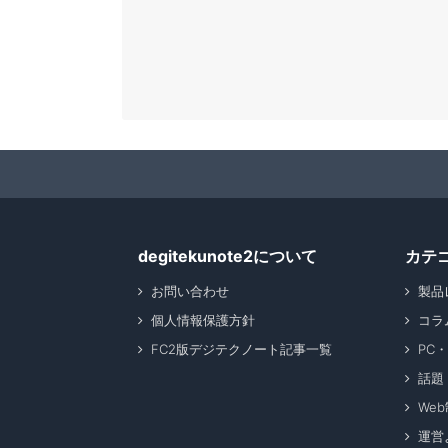
degitekunote2について
カテ
お問い合わせ
製品
個人情報保護方針
コラ
FC2版デジテクノート記事一覧
PC
話題
We
運営