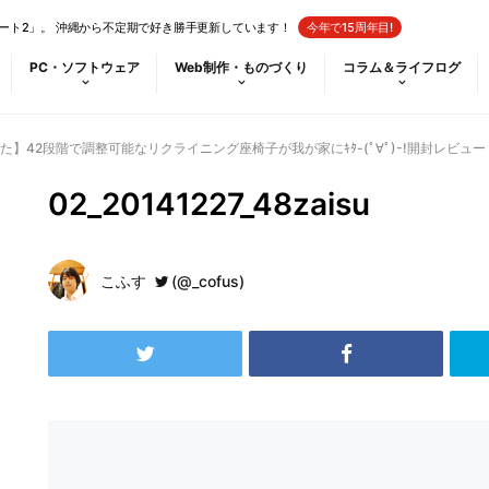
ート2」。 沖縄から不定期で好き勝手更新しています！
今年で15周年目!
PC・ソフトウェア
Web制作・ものづくり
コラム＆ライフログ
】42段階で調整可能なリクライニング座椅子が我が家にｷﾀ-(ﾟ∀ﾟ)-!開封レビュー
02_20141227_48zaisu
こふす
(@_cofus)