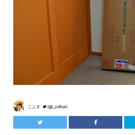
こふす
(@_cofus)