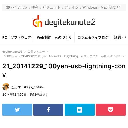
PC・ソフトウェア
Web制作・ものづくり
コラム＆ライフログ
話題・ネ
degitekunote2
>
製品レビュー
>
100均ショップDAISOにて買える「MicroUSB→Lightning」変換アダプターが色々凄いぞ！
>
21_20141229_100yen-usb-lightning-con
v
こふす
(@_cofus)
2014年12月29日（約12年経過）