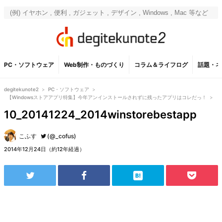
PC・ソフトウェア
Web制作・ものづくり
コラム＆ライフログ
話題・ネ
degitekunote2
>
PC・ソフトウェア
>
【Windowsストアアプリ特集】今年アンインストールされずに残ったアプリはコレだっ！
>
10_20141224_2014winstorebestapp
こふす
(@_cofus)
2014年12月24日（約12年経過）