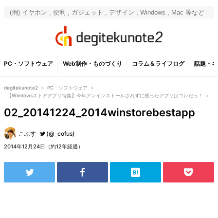
PC・ソフトウェア
Web制作・ものづくり
コラム＆ライフログ
話題・ネ
degitekunote2
>
PC・ソフトウェア
>
【Windowsストアアプリ特集】今年アンインストールされずに残ったアプリはコレだっ！
>
02_20141224_2014winstorebestapp
こふす
(@_cofus)
2014年12月24日（約12年経過）