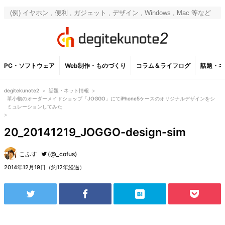
PC・ソフトウェア
Web制作・ものづくり
コラム＆ライフログ
話題・ネ
degitekunote2
>
話題・ネット情報
>
革小物のオーダーメイドショップ「JOGGO」にてiPhone5ケースのオリジナルデザインをシ
ミュレーションしてみた
>
20_20141219_JOGGO-design-sim
こふす
(@_cofus)
2014年12月19日（約12年経過）