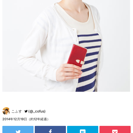
こふす
(@_cofus)
2014年12月19日（約12年経過）